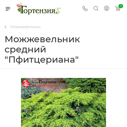
0
Можжевельник
Можжевельник
средний
"Пфитцериана"