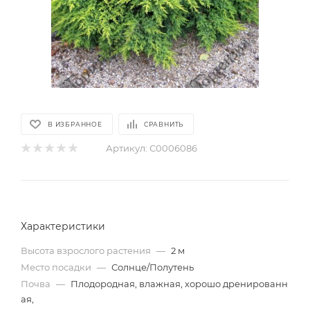
В ИЗБРАННОЕ
СРАВНИТЬ
Артикул:
С0006086
Характеристики
Высота взрослого растения
—
2 м
Место посадки
—
Солнце/Полутень
Почва
—
Плодородная, влажная, хорошо дренированн
ая,