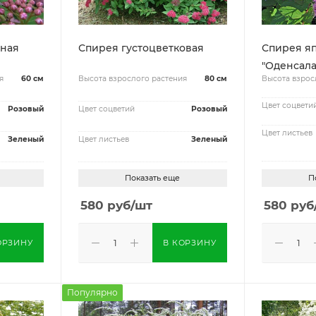
тная
Спирея густоцветковая
Спирея я
"Оденсала
я
60 см
Высота взрослого растения
80 см
Высота взрос
Цвет соцвети
Розовый
Цвет соцветий
Розовый
Цвет листьев
Зеленый
Цвет листьев
Зеленый
Показать еще
П
580
руб
/шт
580
руб
ОРЗИНУ
В КОРЗИНУ
Популярно