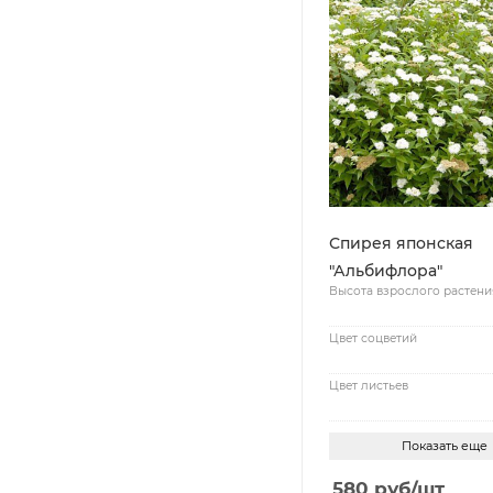
Спирея японская
"Альбифлора"
Высота взрослого растени
Цвет соцветий
Цвет листьев
Показать еще
580
руб
/шт