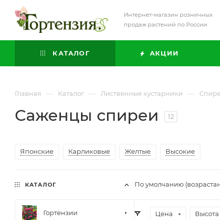
Интернет-магазин розничных
продаж растений по России
КАТАЛОГ
АКЦИИ
—
—
—
Главная
Каталог
Лиственные кустарники
Спир
Саженцы спиреи
12
Японские
Карликовые
Желтые
Высокие
По умолчанию (возраста
КАТАЛОГ
Гортензии
Цена
Высота