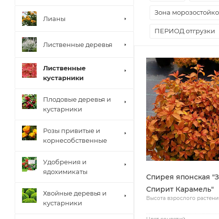
Зона морозостойко
Лианы
ПЕРИОД отгрузки
Лиственные деревья
Лиственные
кустарники
Плодовые деревья и
кустарники
Розы привитые и
корнесобственные
Удобрения и
ядохимикаты
Спирея японская "
Спирит Карамель"
Хвойные деревья и
Высота взрослого растени
кустарники