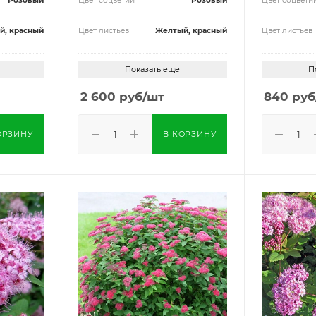
Розовый
Цвет соцветий
Розовый
Цвет соцвети
й, красный
Цвет листьев
Желтый, красный
Цвет листьев
Показать еще
П
2 600
руб
/шт
840
руб
ОРЗИНУ
В КОРЗИНУ