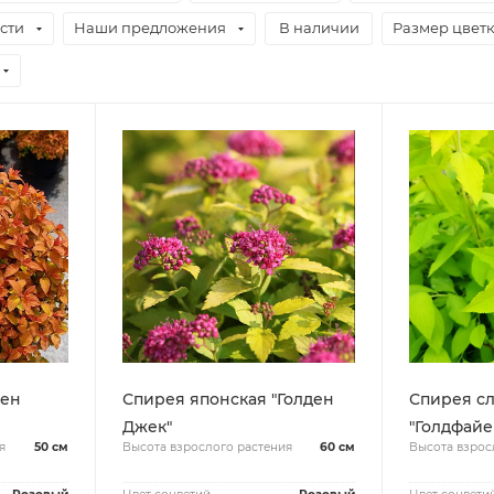
сти
Наши предложения
В наличии
Размер цвет
Зен
Спирея японская "Голден
Спирея с
Джек"
"Голдфайе
я
50 см
Высота взрослого растения
60 см
Высота взрос