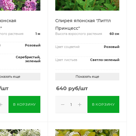
понская
Спирея японская "Литтл
"
Принцесс"
лого растения
1 м
Высота взрослого растения
60 см
й
Розовый
Цвет соцветий
Розовый
Серебристый,
Цвет листьев
Светло-зеленый
зеленый
оказать еще
Показать еще
/шт
640
руб
/шт
В КОРЗИНУ
В КОРЗИНУ