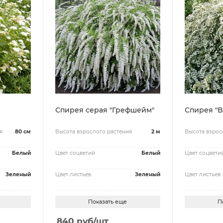
Спирея серая "Грефшейм"
Спирея "В
я
80 см
Высота взрослого растения
2 м
Высота взрос
Белый
Цвет соцветий
Белый
Цвет соцвети
Зеленый
Цвет листьев
Зеленый
Цвет листьев
Показать еще
П
840
руб
/шт