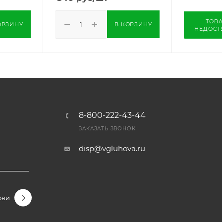
ТОВ
ОРЗИНУ
В КОРЗИНУ
НЕДОСТ
8-800-222-43-44
Ы
ЗАКАЗАТЬ ЗВОНОК
disp@vgluhova.ru
овидные
Гортензии крупнолистные
Гортензии метельчаты