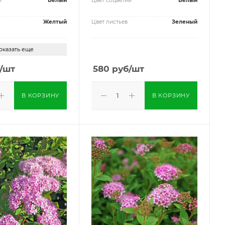
й
Белый
Цвет соцветий
Белый
Желтый
Цвет листьев
Зеленый
оказать еще
/шт
580
руб
/шт
В КОРЗИНУ
В КОРЗИНУ