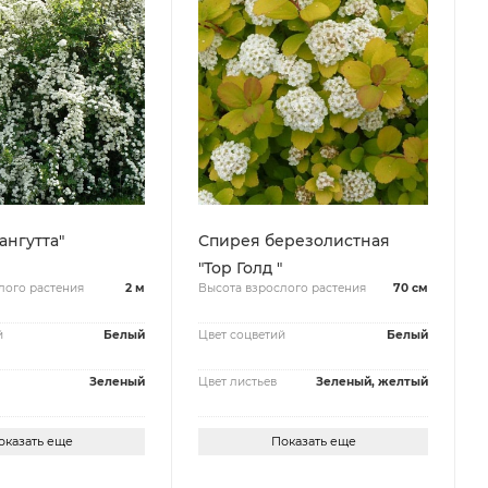
ангутта"
Спирея березолистная
"Тор Голд "
лого растения
2 м
Высота взрослого растения
70 см
й
Белый
Цвет соцветий
Белый
Зеленый
Цвет листьев
Зеленый, желтый
оказать еще
Показать еще