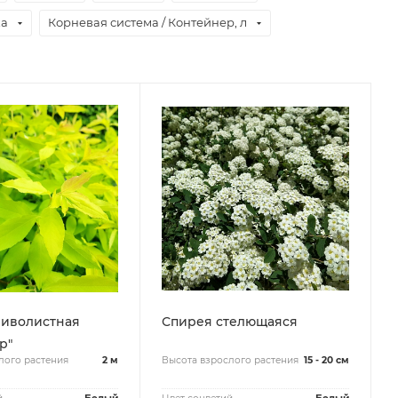
ка
Корневая система / Контейнер, л
ливолистная
Спирея стелющаяся
р"
лого растения
2 м
Высота взрослого растения
15 - 20 см