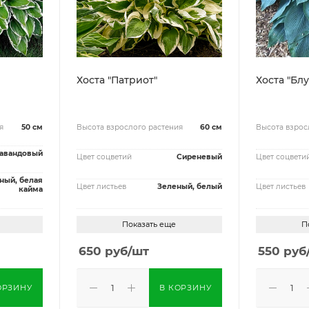
Хоста "Патриот"
Хоста "Бл
я
50 см
Высота взрослого растения
60 см
Высота взрос
авандовый
Цвет соцветий
Сиреневый
Цвет соцвети
ный, белая
Цвет листьев
Зеленый, белый
Цвет листьев
кайма
Показать еще
П
650
руб
/шт
550
руб
ОРЗИНУ
В КОРЗИНУ