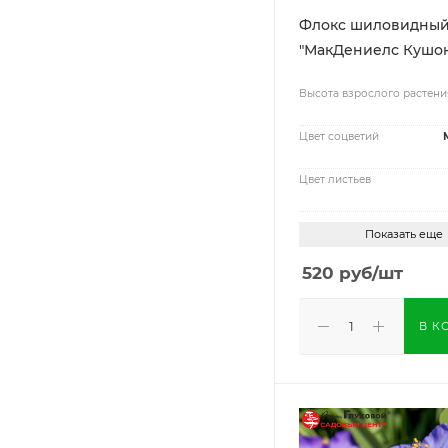
Флокс шиловидны
"МакДениелс Кушо
Высота взрослого растени
Цвет соцветий
Цвет листьев
Показать еще
520
руб
/шт
В К