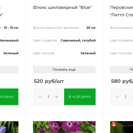
й
Флокс шиловидный "Blue"
Перовски
н"
"Литтл Сп
я
10 - 15 см
Высота взрослого растения
20 см
Высота взрос
Малиновый
Цвет соцветий
Сиреневый, голубой
Цвет соцвети
Зеленый
Цвет листьев
Зеленый
Цвет листьев
Показать еще
П
520
руб
/шт
580
руб
ОРЗИНУ
В КОРЗИНУ