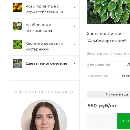
Розы привитые и
корнесобственные
Удобрения и
ядохимикаты
Хоста волнистая
"Альбомаргината"
Хвойные деревья и
кустарники
Высота взрослого растени
Цветы многолетние
Цвет соцветий
Л
Цвет листьев
Зеле
ОПЕРАТОР ИНТЕРНЕТ-МАГАЗИНА
Показать еще
550
руб
/шт
В К