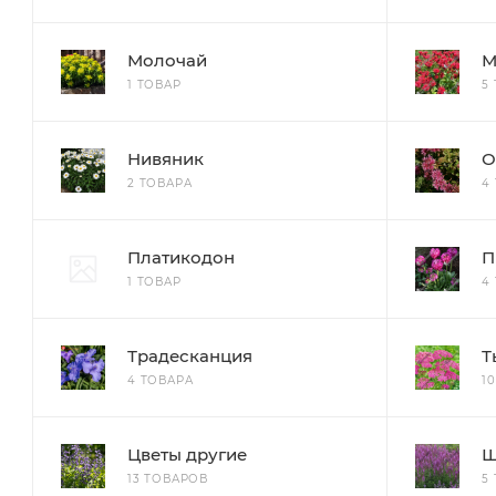
Молочай
М
1 ТОВАР
5
Нивяник
О
2 ТОВАРА
4
Платикодон
П
1 ТОВАР
4
Традесканция
Т
4 ТОВАРА
1
Цветы другие
Ш
13 ТОВАРОВ
5