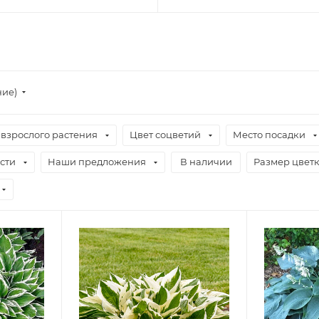
ние)
 взрослого растения
Цвет соцветий
Место посадки
сти
Наши предложения
В наличии
Размер цвет