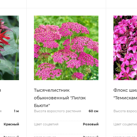
я
Тысячелистник
Флокс ши
обыкновенный "Лилэк
"Темискам
Бьюти"
я
1 м
Высота взрослого растения
60 см
Высота взрос
Красный
Цвет соцветий
Розовый
Цвет соцвети