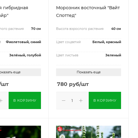
я гибридная
Морозник восточный "Вайт
айр"
Споттед"
лого растения
70 см
Высота взрослого растения
40 см
й
Фиолетовый, синий
Цвет соцветий
Белый, красный
Зелёный, голубой
Цвет листьев
Зеленый
оказать еще
Показать еще
/шт
780
руб
/шт
В КОРЗИНУ
В КОРЗИНУ