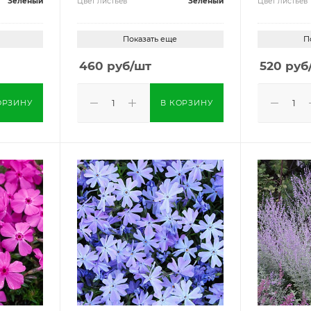
Зеленый
Цвет листьев
Зеленый
Цвет листьев
Показать еще
П
460
руб
/шт
520
руб
ОРЗИНУ
В КОРЗИНУ