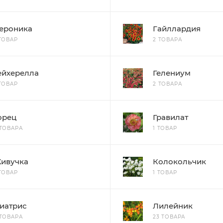
ероника
Гайллардия
 ТОВАР
2 ТОВАРА
ейхерелла
Гелениум
 ТОВАР
2 ТОВАРА
орец
Гравилат
 ТОВАРА
1 ТОВАР
ивучка
Колокольчик
 ТОВАР
1 ТОВАР
иатрис
Лилейник
 ТОВАРА
23 ТОВАРА