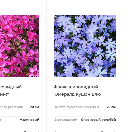
ловидный
Флокс шиловидный
инг"
"Эмералд Кушон Блю"
лого растения
20 см
Высота взрослого растения
20 см
й
Малиновый
Цвет соцветий
Сиреневый, голубой