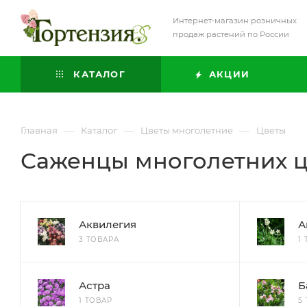
Интернет-магазин розничных
продаж растений по России
КАТАЛОГ
АКЦИИ
—
—
—
Главная
Каталог
Цветы многолетние
Цветы
Саженцы многолетних ц
Аквилегия
А
3 ТОВАРА
1
Астра
Б
1 ТОВАР
5