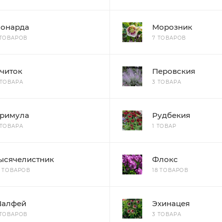
онарда
Морозник
 ТОВАРОВ
7 ТОВАРОВ
читок
Перовския
 ТОВАРА
3 ТОВАРА
римула
Рудбекия
 ТОВАРА
1 ТОВАР
ысячелистник
Флокс
0 ТОВАРОВ
18 ТОВАРОВ
алфей
Эхинацея
 ТОВАРОВ
3 ТОВАРА