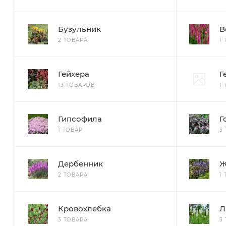
Бузульник
В
2 ТОВАРА
1
Гейхера
Г
13 ТОВАРОВ
1
Гипсофила
Г
1 ТОВАР
3
Дербенник
Ж
2 ТОВАРА
1
Кровохлебка
Л
3 ТОВАРА
3