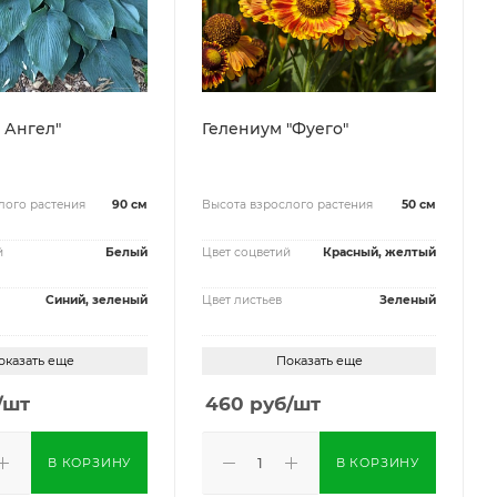
у Ангел"
Гелениум "Фуего"
лого растения
90 см
Высота взрослого растения
50 см
й
Белый
Цвет соцветий
Красный, желтый
Синий, зеленый
Цвет листьев
Зеленый
оказать еще
Показать еще
/шт
460
руб
/шт
В КОРЗИНУ
В КОРЗИНУ