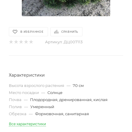
В ИЗБРАННОЕ
СРАВНИТЬ
Артикул:
ДЦ007113
Характеристики
Высота взрослого растения
—
70 см
Место посадки
—
Солнце
Почва
—
Плодородная, дренированная, кислая
Полив
—
Умеренный
Обрезка
—
Формовочная, санитарная
Все характеристики