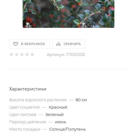
В ИЗБРАННОЕ
СРАВНИТЬ
Артикул:
ТЛ001232
Характеристики
Высота взрослого растения
—
80 см
Цвет соцветий
—
Красный
Цвет листьев
—
Зеленый
Период цветения
—
июнь
Место посадки
—
Солнце/Полутень