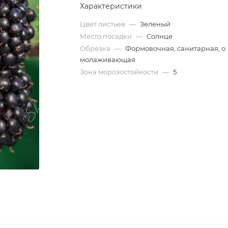
Характеристики
Цвет листьев
—
Зеленый
Место посадки
—
Солнце
Обрезка
—
Формовочная, санитарная, о
молаживающая
Зона морозостойкости
—
5