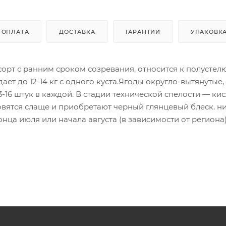
ОПЛАТА
ДОСТАВКА
ГАРАНТИИ
УПАКОВК
 сорт с ранним сроком созревания, относится к полусте
ет до 12-14 кг с одного куста.Ягоды округло-вытянутые,
3-16 штук в каждой. В стадии технической спелости — кис
овятся слаще и приобретают черный глянцевый блеск. н
ца июля или начала августа (в зависимости от региона)