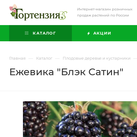
Интернет-магазин розничных
продаж растений по России
КАТАЛОГ
АКЦИИ
—
—
Главная
Каталог
Плодовые деревья и кустарники
Ежевика "Блэк Сатин"