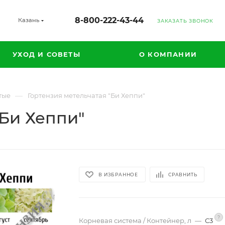
8-800-222-43-44
Казань
ЗАКАЗАТЬ ЗВОНОК
УХОД И СОВЕТЫ
О КОМПАНИИ
—
тые
Гортензия метельчатая "Би Хеппи"
"Би Хеппи"
В ИЗБРАННОЕ
СРАВНИТЬ
?
Корневая система / Контейнер, л
—
С3