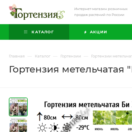
Интернет-магазин розничных
продаж растений по России
КАТАЛОГ
АКЦИИ
—
—
—
Главная
Каталог
Гортензии
Гортензии метельча
Гортензия метельчатая 