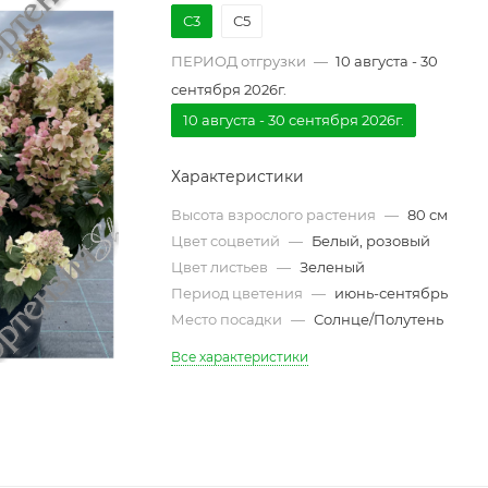
С3
С5
ПЕРИОД отгрузки
—
10 августа - 30
сентября 2026г.
10 августа - 30 сентября 2026г.
Характеристики
Высота взрослого растения
—
80 см
Цвет соцветий
—
Белый, розовый
Цвет листьев
—
Зеленый
Период цветения
—
июнь-сентябрь
Место посадки
—
Солнце/Полутень
Все характеристики