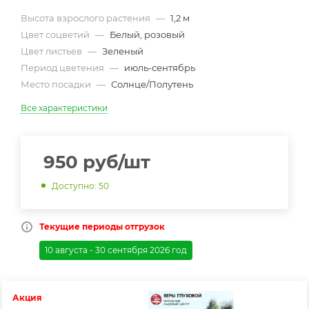
Высота взрослого растения
—
1,2 м
Цвет соцветий
—
Белый, розовый
Цвет листьев
—
Зеленый
Период цветения
—
июль-сентябрь
Место посадки
—
Солнце/Полутень
Все характеристики
950
руб
/шт
Доступно: 50
Текущие периоды отгрузок
10 августа - 30 сентября 2026 год
Акция