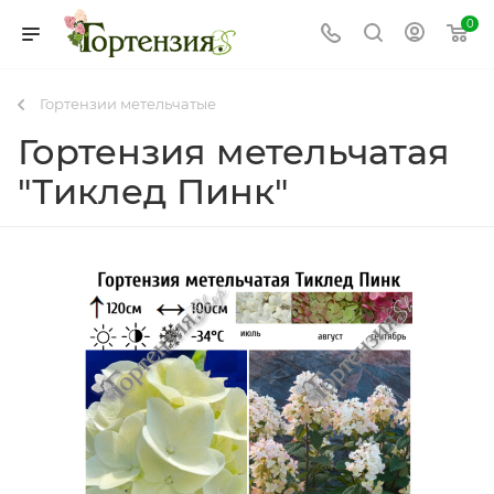
0
Гортензии метельчатые
Гортензия метельчатая
"Тиклед Пинк"