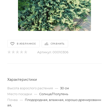
В ИЗБРАННОЕ
СРАВНИТЬ
Артикул:
00010306
Характеристики
Высота взрослого растения
—
30 см
Место посадки
—
Солнце/Полутень
Почва
—
Плодородная, влажная, хорошо дренированн
ая,