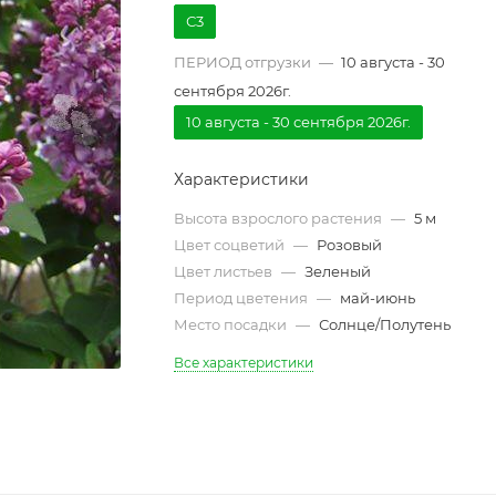
С3
ПЕРИОД отгрузки
—
10 августа - 30
сентября 2026г.
10 августа - 30 сентября 2026г.
Характеристики
Высота взрослого растения
—
5 м
Цвет соцветий
—
Розовый
Цвет листьев
—
Зеленый
Период цветения
—
май-июнь
Место посадки
—
Солнце/Полутень
Все характеристики