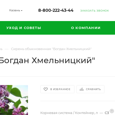
8-800-222-43-44
Казань
ЗАКАЗАТЬ ЗВОНОК
УХОД И СОВЕТЫ
О КОМПАНИИ
—
нь
Сирень обыкновенная "Богдан Хмельницкий"
Богдан Хмельницкий"
В ИЗБРАННОЕ
СРАВНИТЬ
?
Корневая система / Контейнер, л
—
С3