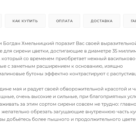
КАК КУПИТЬ
ОПЛАТА
ДОСТАВКА
ГА
 Богдан Хмельницкий поразит Вас своей выразительно
 для сирени цветки, достигающие в диаметре 35 милли
, который со временем приобретает нежный васильково
ные с заметным расширением к основанию, изящно
малиновые бутоны эффектно контрастируют с распусти
едине мая и радует своей обворожительной красотой и
щные, очень высокие и сильные, при благоприятных усл
хаживать за этим сортом сирени совсем не трудно: главно
й желательно обрезать загущающие внутреннюю часть к
 вы добьётесь более пышного и продолжительного цвет