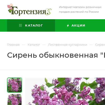
Интернет-магазин розничных
продаж растений по России
КАТАЛОГ
АКЦИИ
—
—
—
Главная
Каталог
Лиственные кустарники
Сире
Сирень обыкновенная "