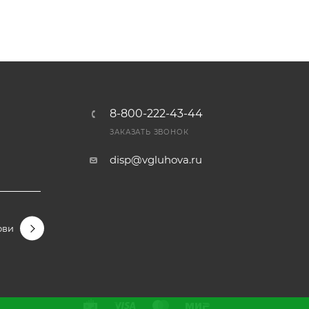
8-800-222-43-44
Ы
ЗАКАЗАТЬ ЗВОНОК
disp@vgluhova.ru
овидные
Гортензии крупнолистные
Гортензии метельчаты