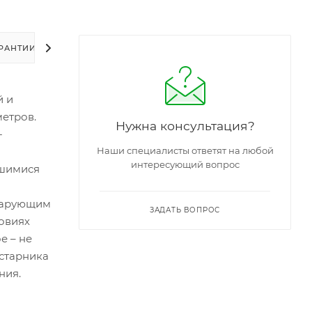
РАНТИИ
УПАКОВКА
ЗАДАТЬ ВОПРОС
й и
метров.
Нужна консультация?
-
Наши специалисты ответят на любой
интересующий вопрос
вшимися
 чарующим
ЗАДАТЬ ВОПРОС
овиях
е – не
устарника
ения.